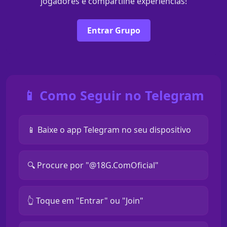
jogadores e compartilhe experiências!
Entrar Grupo
📱 Como Seguir no Telegram
📱 Baixe o app Telegram no seu dispositivo
🔍 Procure por "@18G.ComOficial"
👆 Toque em "Entrar" ou "Join"