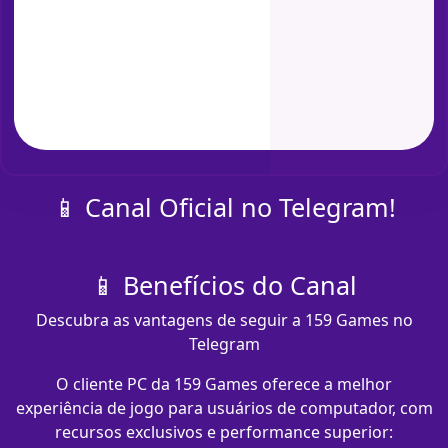
📱 Canal Oficial no Telegram!
📱 Benefícios do Canal
Descubra as vantagens de seguir a 159 Games no
Telegram
O cliente PC da 159 Games oferece a melhor
experiência de jogo para usuários de computador, com
recursos exclusivos e performance superior: