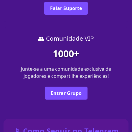
Falar Suporte
👥 Comunidade VIP
1000+
Junte-se a uma comunidade exclusiva de
jogadores e compartilhe experiências!
Entrar Grupo
📱 Como Seguir no Telegram