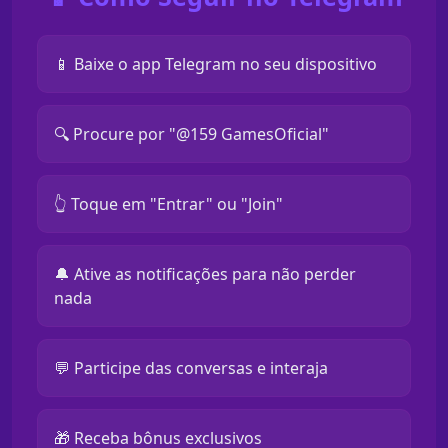
📱 Baixe o app Telegram no seu dispositivo
🔍 Procure por "@159 GamesOficial"
👆 Toque em "Entrar" ou "Join"
🔔 Ative as notificações para não perder
nada
💬 Participe das conversas e interaja
🎁 Receba bônus exclusivos