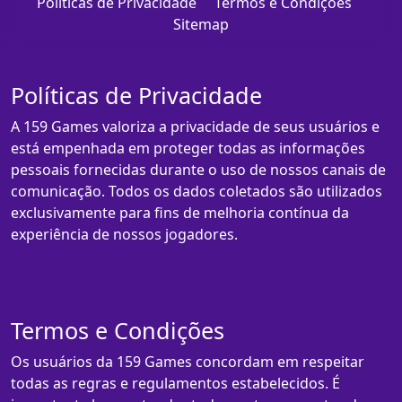
Políticas de Privacidade
Termos e Condições
Sitemap
Políticas de Privacidade
A 159 Games valoriza a privacidade de seus usuários e
está empenhada em proteger todas as informações
pessoais fornecidas durante o uso de nossos canais de
comunicação. Todos os dados coletados são utilizados
exclusivamente para fins de melhoria contínua da
experiência de nossos jogadores.
Termos e Condições
Os usuários da 159 Games concordam em respeitar
todas as regras e regulamentos estabelecidos. É