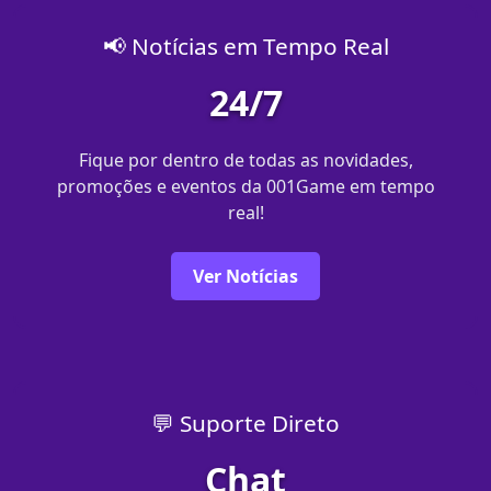
📢 Notícias em Tempo Real
24/7
Fique por dentro de todas as novidades,
promoções e eventos da 001Game em tempo
real!
Ver Notícias
💬 Suporte Direto
Chat