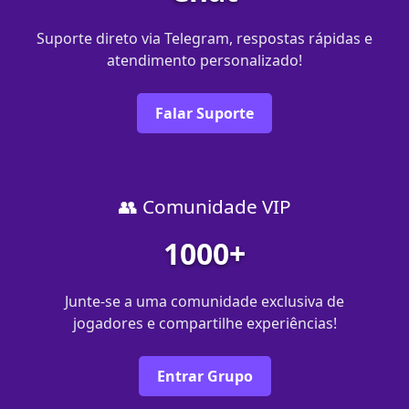
Suporte direto via Telegram, respostas rápidas e
atendimento personalizado!
Falar Suporte
👥 Comunidade VIP
1000+
Junte-se a uma comunidade exclusiva de
jogadores e compartilhe experiências!
Entrar Grupo