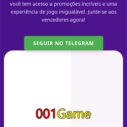
você tem acesso a promoções incríveis e uma
experiência de jogo inigualável. Junte-se aos
vencedores agora!
SEGUIR NO TELEGRAM