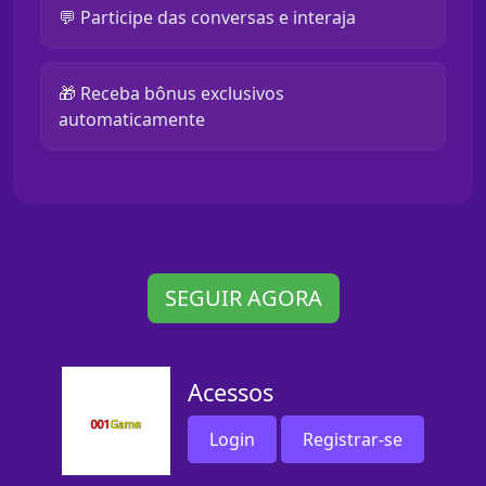
💬 Participe das conversas e interaja
🎁 Receba bônus exclusivos
automaticamente
SEGUIR AGORA
Acessos
Login
Registrar-se