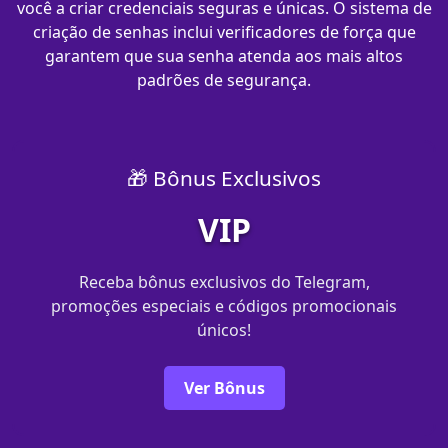
você a criar credenciais seguras e únicas. O sistema de
criação de senhas inclui verificadores de força que
garantem que sua senha atenda aos mais altos
padrões de segurança.
🎁 Bônus Exclusivos
VIP
Receba bônus exclusivos do Telegram,
promoções especiais e códigos promocionais
únicos!
Ver Bônus