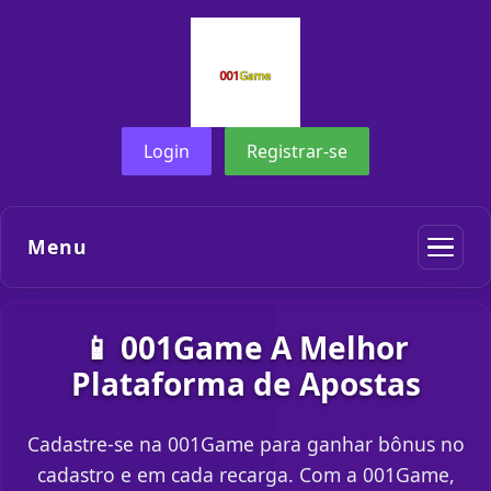
Login
Registrar-se
Menu
📱 001Game A Melhor
Plataforma de Apostas
Cadastre-se na 001Game para ganhar bônus no
cadastro e em cada recarga. Com a 001Game,